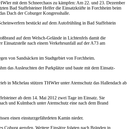
r THWler mit dem Schneechaos zu kämpfen: Am 22. und 23. Dezember
ten Bad Staffelsteiner Helfer die Einsatzkräfte in Forchheim beim
das Dach der Coburger Kongresshalle.
Scheinwerfern bestückt auf dem Autofrühling in Bad Staffelstein
 Großbrand auf dem Welsch-Gelände in Lichtenfels damit die
er Einsatzstelle nach einem Verkehrsunfall auf der A73 am
legen von Sandsäcken im Stadtgebiet von Forchheim.
ahm das Ausleuchten der Parkplätze und baute mit dem Einsatz-
elsteiner ab dem 14. Mai 2012 zwei Tage im Einsatz. Sie
onach und Kulmbach unter Atemschutz eine nach dem Brand
issen einen einsturzgefährdeten Kamin nieder.
s Coburg gerufen. Weitere Einsätze folgten nach Bränden in