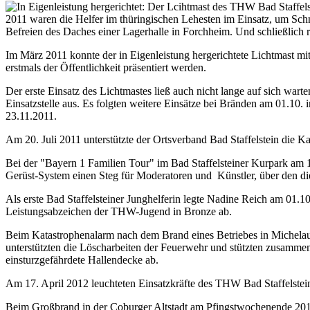
2011 waren die Helfer im thüringischen Lehesten im Einsatz, um Sch
Befreien des Daches einer Lagerhalle in Forchheim. Und schließli
Im März 2011 konnte der in Eigenleistung hergerichtete Lichtmast 
erstmals der Öffentlichkeit präsentiert werden.
Der erste Einsatz des Lichtmastes ließ auch nicht lange auf sich war
Einsatzstelle aus. Es folgten weitere Einsätze bei Bränden am 01.10.
23.11.2011.
Am 20. Juli 2011 unterstützte der Ortsverband Bad Staffelstein die
Bei der "Bayern 1 Familien Tour" im Bad Staffelsteiner Kurpark am 1
Gerüst-System einen Steg für Moderatoren und Künstler, über den di
Als erste Bad Staffelsteiner Junghelferin legte Nadine Reich am 01.1
Leistungsabzeichen der THW-Jugend in Bronze ab.
Beim Katastrophenalarm nach dem Brand eines Betriebes in Michelau,
unterstützten die Löscharbeiten der Feuerwehr und stützten zusam
einsturzgefährdete Hallendecke ab.
Am 17. April 2012 leuchteten Einsatzkräfte des THW Bad Staffelstein
Beim Großbrand in der Coburger Altstadt am Pfingstwochenende 2012 