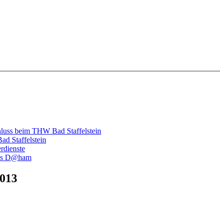
hluss beim THW Bad Staffelstein
d Staffelstein
rdienste
luss D@ham
2013