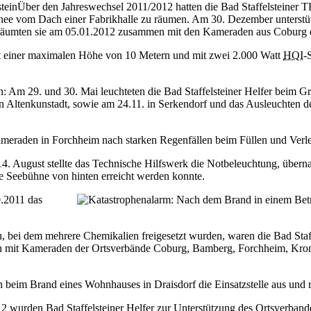
Über den Jahreswechsel 2011/2012 hatten die Bad Staffelsteine
nee vom Dach einer Fabrikhalle zu räumen. Am 30. Dezember unterstütz
ch räumten sie am 05.01.2012 zusammen mit den Kameraden aus Coburg 
mit einer maximalen Höhe von 10 Metern und mit zwei 2.000 Watt
HQI
-
ten: Am 29. und 30. Mai leuchteten die Bad Staffelsteiner Helfer beim
 in Altenkunstadt, sowie am 24.11. in Serkendorf und das Ausleuchten d
 Kameraden in Forchheim nach starken Regenfällen beim Füllen und Ver
4. August stellte das Technische Hilfswerk die Notbeleuchtung, übern
e Seebühne von hinten erreicht werden konnte.
0.2011 das
 bei dem mehrere Chemikalien freigesetzt wurden, waren die Bad Staff
men mit Kameraden der Ortsverbände Coburg, Bamberg, Forchheim, Kr
 beim Brand eines Wohnhauses in Draisdorf die Einsatzstelle aus und r
wurden Bad Staffelsteiner Helfer zur Unterstützung des Ortsverbande