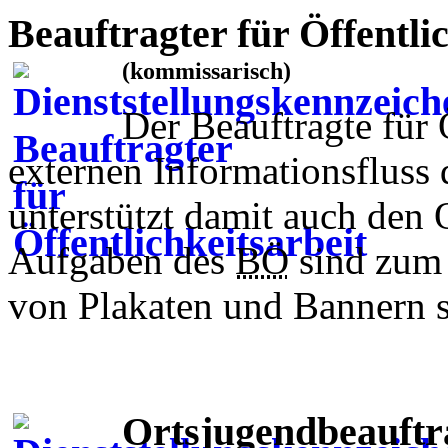
Beauftragter für Öffentlic
(kommissarisch)
Der Beauftragte für Ö
externen Informationsfluss
unterstützt damit auch den 
Aufgaben des
BÖ
sind zum 
von Plakaten und Bannern 
Ortsjugendbeauft