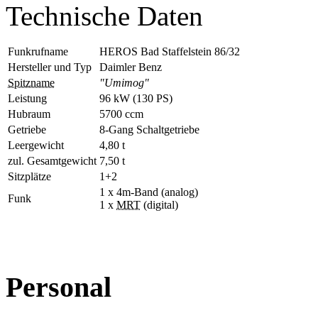
Technische Daten
Funkrufname
HEROS Bad Staffelstein 86/32
Hersteller und Typ
Daimler Benz
Spitzname
"Umimog"
Leistung
96 kW (130 PS)
Hubraum
5700 ccm
Getriebe
8-Gang Schaltgetriebe
Leergewicht
4,80 t
zul. Gesamtgewicht
7,50 t
Sitzplätze
1+2
1 x 4m-Band (analog)
Funk
1 x
MRT
(digital)
Personal