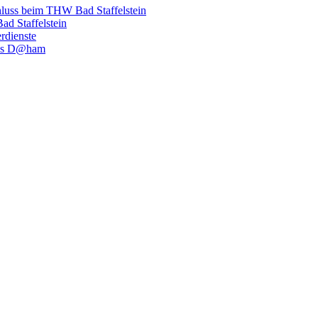
hluss beim THW Bad Staffelstein
d Staffelstein
rdienste
luss D@ham