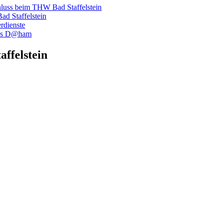
hluss beim THW Bad Staffelstein
d Staffelstein
rdienste
luss D@ham
ffelstein