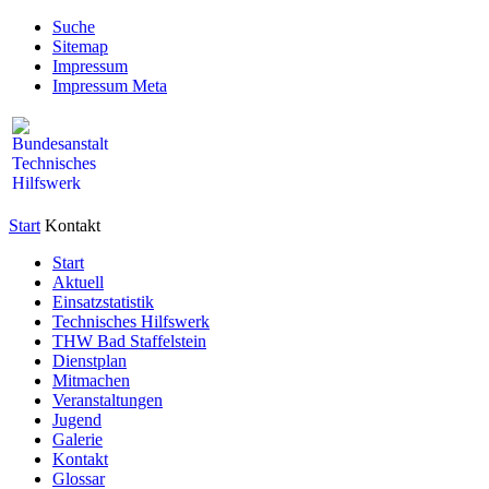
Suche
Sitemap
Impressum
Impressum Meta
Start
Kontakt
Start
Aktuell
Einsatzstatistik
Technisches Hilfswerk
THW Bad Staffelstein
Dienstplan
Mitmachen
Veranstaltungen
Jugend
Galerie
Kontakt
Glossar