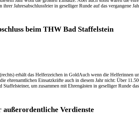
iesem Jahr wohl die größten Einsätze. Aber auch sonst waren die ehren
hrer Jahresabschlussfeier in geselliger Runde auf das vergangene Jah
bschluss beim THW Bad Staffelstein
Auch wenn die Helferinnen und
 die ehrenamtlichen Einsatzkräfte auch in diesem Jahr nicht: Über 11.
d Staffelsteiner, um zusammen mit Ehrengästen in geselliger Runde da
 außerordentliche Verdienste