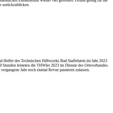
amtlichen Einsatzkräfte wieder viel gefordert. Grund genug für die
r zurückzublicken.
 Helfer des Technischen Hilfswerks Bad Staffelstein im Jahr 2023
500 Stunden leisteten die THWler 2023 im Dienste des Ortsverbandes.
s vergangene Jahr noch einmal Revue passieren zulassen.