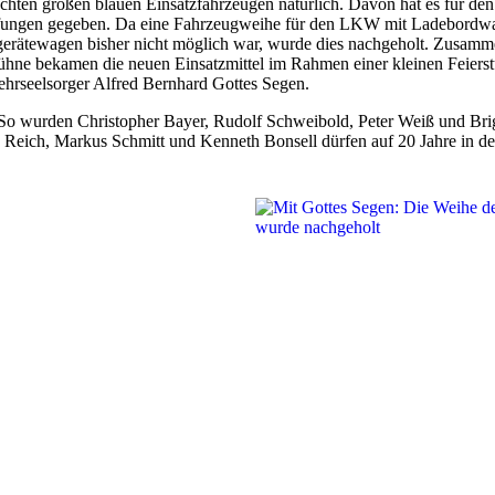
hten großen blauen Einsatzfahrzeugen natürlich. Davon hat es für den O
ungen gegeben. Da eine Fahrzeugweihe für den LKW mit Ladebordwa
rätewagen bisher nicht möglich war, wurde dies nachgeholt. Zusammen
ühne bekamen die neuen Einsatzmittel im Rahmen einer kleinen Feiers
hrseelsorger Alfred Bernhard Gottes Segen.
. So wurden Christopher Bayer, Rudolf Schweibold, Peter Weiß und Brigi
an Reich, Markus Schmitt und Kenneth Bonsell dürfen auf 20 Jahre in