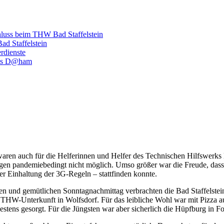
hluss beim THW Bad Staffelstein
d Staffelstein
rdienste
luss D@ham
aren auch für die Helferinnen und Helfer des Technischen Hilfswerks B
gen pandemiebedingt nicht möglich. Umso größer war die Freude, dass 
ter Einhaltung der 3G-Regeln – stattfinden konnte.
en und gemütlichen Sonntagnachmittag verbrachten die Bad Staffelste
 THW-Unterkunft in Wolfsdorf. Für das leibliche Wohl war mit Pizza 
stens gesorgt. Für die Jüngsten war aber sicherlich die Hüpfburg in 