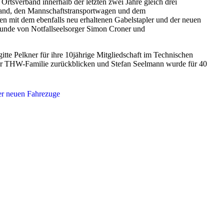
rtsverband innerhalb der letzten zwei Jahre gleich drei
nd, den Mannschaftstransportwagen und dem
 mit dem ebenfalls neu erhaltenen Gabelstapler und der neuen
tunde von Notfallseelsorger Simon Croner und
tte Pelkner für ihre 10jährige Mitgliedschaft im Technischen
 der THW-Familie zurückblicken und Stefan Seelmann wurde für 40