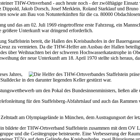
elsteiner THW-Ortsverband - auch heute noch - der zwölftägige Einsat
z Dippold, Jakob Dorsch, Josef Merklein, Roland Starklauf und Bruno Ku
iten sowie am Bau von Notunterkünften für die ca. 80000 Obdachlosen
attung und das am 02. Juli 1969 eingetroffene erste Fahrzeug, ein Ma
 größere Unterkunft war dringend erforderlich.
ng Staffelstein bereit, die Hallen des Kreisbauhofes in der Bauersgas
reuz zu vermieten. Da die THW-Helfer am Ausbau der Hallen beteiligt
des über Weihnachten bei der schweren Hochwasserkatastrophe in Oberf
nweihung der neue Unterkunft am 18. April 1970 stellte sich heraus, da
ses Jahres,
talldecke in den darunter liegenden Keller gestürzt war.
istungswettbewerb um den Pokal des Bundesinnenministers, ließen alle
lefonleitung für den Staffelsberg-Abfahrtslauf und auch das Rammen 
er Zeltstadt am Olympiagelände in München, dem Austragungsort der le
ein bildete der THW-Ortsverband Staffelstein zusammen mit dem OV Li
gruppe und die Gerätegruppe beisteuerte. Eine Verbesserung der Raumno
elsteiner TÜVs auf dem Gelände des Kreisbauhofes, zwei Büroräume un