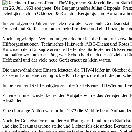
Mit großem Stolz erfüllte den Staff
am 26. Juli 1963 ereignete. Die Bergungshelfer Julian Cioppala, Fran
beteiligten sich im Oktober 1963 an den Bergungs- und Aufräumarbe
In den folgenden Jahren bereitete die größer werdende Geräteausst
Ortsverband Staffelstein immer mehr Probleme und ein Umzug in eine
Nach langwierigen Verhandlungen erklärte sich die Landkreisverwaltu
Hilfsorganisationen, Technisches Hilfswerk, ABC-Dienst und Rotes K
Kurz nach dem Einzug waren die Helfer des Staffelsteiner Ortsverban
und halfen wo immer es nötig war. Schon bald nach der offiziellen Ei
Helferzahl und das viele neue Gerät erneut zu klein waren.
Die ungewöhnlichste Einsatz leisteten die THW-Helfer im Oktober die
als sie in Lahm eine verunglückte Kuh bargen, die durch die morsche S
Im September 1971 beteiligten sich die Staffelsteiner THWler am Le
Zu einer immer wieder kehrenden Aufgabe wurde das Verlegen der Te
Abständen.
Eine einmalige Aktion war im Juli 1972 die Mithilfe beim Aufbau d
Nach der Gebietsreform und der Auflösung des Landkreises Staffelst
und eine Bergungsgruppe stellte und Lichtenfels die andere Bergungs
Ortsverbandes, als die leer stehenden Gebäude des ehemaligen Staff