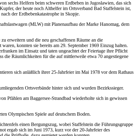
z von sechs Helfern beim schweren Erdbeben in Jugoslawien, das sich
pfer, der heute noch Althelfer im Ortsverband Bad Staffelstein ist,
 nach der Erdbebenkatastrophe in Skopje.
nnschaftslastwagen (MLW) mit Planenaufbau der Marke Hanomag, dem
se zu erweitern und die neu geschaffenen Räume an die
 waren, konnten sie bereits am 29. September 1969 Einzug halten.
ranken im Einsatz und taten ungeachtet der Feiertage ihre Pflicht
ss die Räumlichkeiten für die auf mittlerweile etwa 70 angestiegene
 umliegenden Ortsverbände hinter sich und wurden Bezirkssieger.
von Pfählen am Baggersee-Strandbad wiederholte sich in gewissen
tzten Olympischen Spiele auf deutschem Boden.
chtenfels einen Bergungszug, wobei Staffelstein die Führungsgruppe
t ergab sich im Juni 1973, kurz vor der 20-Jahrfeier des
d die Prüfhalle, dazu gemietet werden konnten.