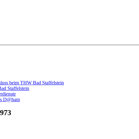
hluss beim THW Bad Staffelstein
d Staffelstein
rdienste
luss D@ham
1973