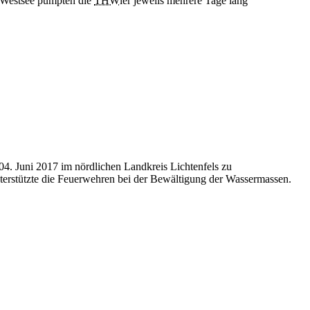
r Westsee pumpten die
THW
ler jeweils mehrere Tage lang
04. Juni 2017 im nördlichen Landkreis Lichtenfels zu
rstützte die Feuerwehren bei der Bewältigung der Wassermassen.