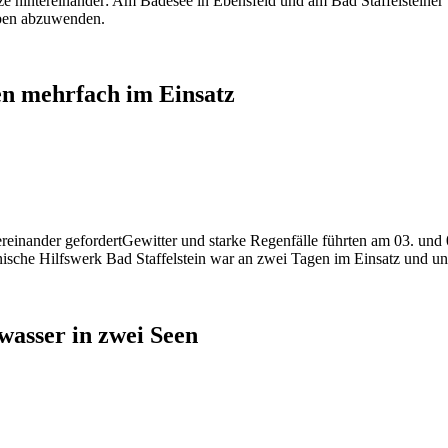
tze hintereinander: Am Badesee in Ebensfeld und am Bad Staffelsteine
rben abzuwenden.
n mehrfach im Einsatz
Gewitter und starke Regenfälle führten am 03. und 
e Hilfswerk Bad Staffelstein war an zwei Tagen im Einsatz und unte
asser in zwei Seen