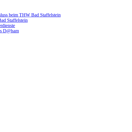
hluss beim THW Bad Staffelstein
d Staffelstein
rdienste
luss D@ham