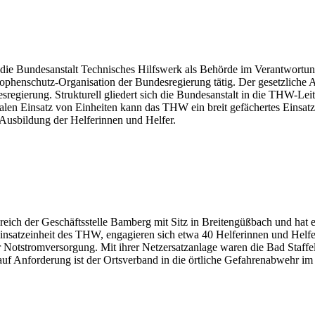
 die Bundesanstalt Technisches Hilfswerk als Behörde im Verantwortun
strophenschutz-Organisation der Bundesregierung tätig. Der gesetzliche
egierung. Strukturell gliedert sich die Bundesanstalt in die THW-Lei
alen Einsatz von Einheiten kann das THW ein breit gefächertes Einsa
 Ausbildung der Helferinnen und Helfer.
ich der Geschäftsstelle Bamberg mit Sitz in Breitengüßbach und hat e
Einsatzeinheit des THW, engagieren sich etwa 40 Helferinnen und Helfe
r Notstromversorgung. Mit ihrer Netzersatzanlage waren die Bad Staffel
r auf Anforderung ist der Ortsverband in die örtliche Gefahrenabwehr i