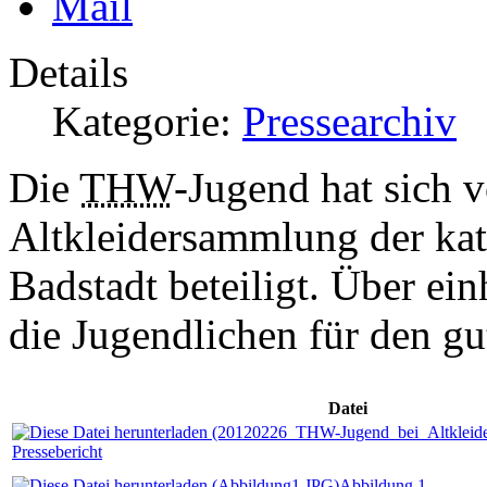
Details
Kategorie:
Pressearchiv
Die
THW
-Jugend hat sich v
Altkleidersammlung der kath.
Badstadt beteiligt. Über ei
die Jugendlichen für den g
Datei
Pressebericht
Abbildung 1